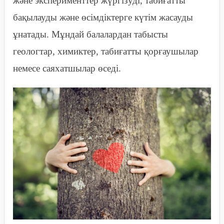
және эксперименттер жүргізуді, табиғатты
бақылауды және өсімдіктерге күтім жасауды
ұнатады. Мұндай балалардан табысты
геологтар, химиктер, табиғатты қорғаушылар
немесе саяхатшылар өседі.