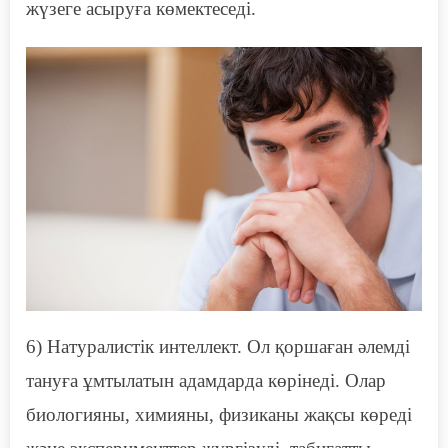
жүзеге асыруға көмектеседі.
6)
Н
атуралистік интеллект. Ол қоршаған әлемді
тануға ұмтылатын адамдарда көрінеді. Олар
биологияны, химияны, физиканы жақсы көреді