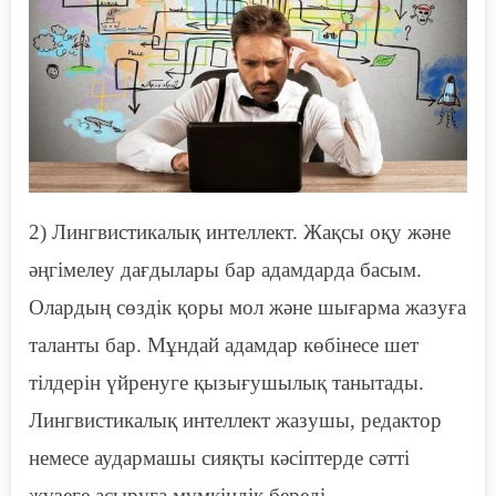
2)
Л
ингвистикалық интеллект. Жақсы оқу және
әңгімелеу дағдылары бар адамдарда басым.
Олардың сөздік қоры мол және
шығарма
жазуға
таланты бар. Мұндай адамдар көбінесе шет
тілдерін үйренуге қызығушылық танытады.
Лингвистикалық интеллект жазушы, редактор
немесе аудармашы сияқты кәсіптерде сәтті
жүзеге асыруға мүмкіндік береді.