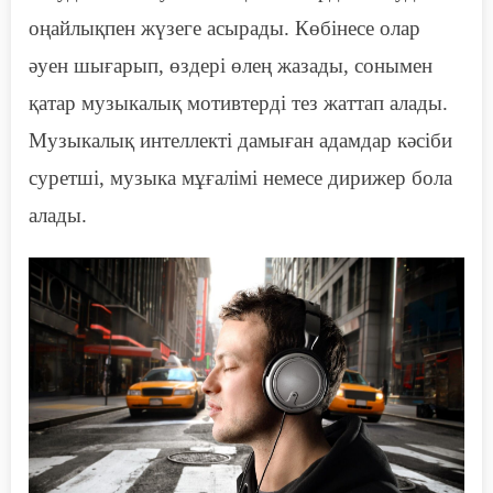
оңай
лықпен жүзеге асырады
. Көбінесе олар
әуен шығарып, өздері өлең жазады, сонымен
қатар музыкалық мотивтерді тез жаттап алады.
Музыкалық интеллекті дамыған адамдар кәсіби
суретші, музыка мұғалімі немесе дирижер бола
алады.