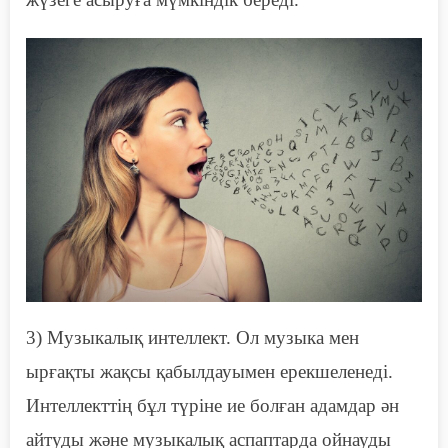
3) Музыкалық интеллект. Ол музыка мен
ырғақты жақсы қабылдауымен ерекшеленеді.
Интеллекттің
бұл түріне ие
болған
адамдар ән
айтуд
ы
және музыкалық аспаптарда ойнауд
ы