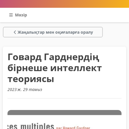
Мәзір
Жаңалықтар мен оқиғаларға оралу
Говард Гарднердің
бірнеше интеллект
теориясы
2023 ж. 29 тамыз