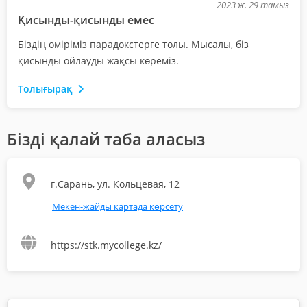
2023 ж. 29 тамыз
Қисынды-қисынды емес
Біздің өміріміз парадокстерге толы. Мысалы, біз
қисынды ойлауды жақсы көреміз.
Толығырақ
Бізді қалай таба аласыз
г.Сарань, ул. Кольцевая, 12
Мекен-жайды картада көрсету
https://stk.mycollege.kz/