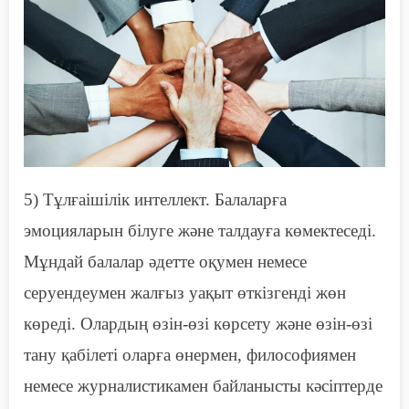
5) Тұлғаішілік интеллект. Балаларға
эмоцияларын білуге және талдауға көмектеседі.
Мұндай балалар әдетте оқумен немесе
серуендеумен жалғыз уақыт өткізгенді жөн
көреді. Олардың өзін-өзі көрсету және өзін-өзі
тану қабілеті оларға өнермен, философиямен
немесе журналистикамен байланысты кәсіптерде