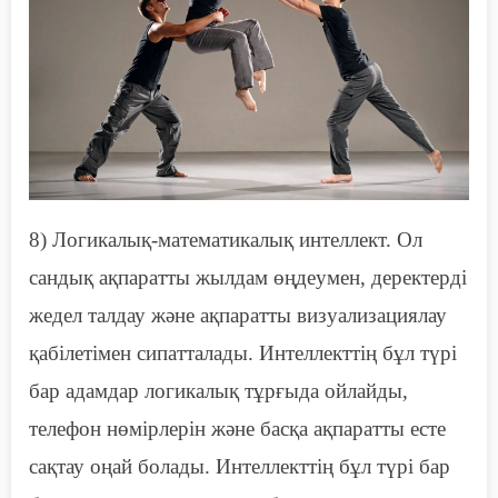
8)
Л
огикалық-математикалық интеллект. Ол
сандық ақпаратты жылдам өңдеумен, деректерді
жедел талдау және ақпаратты визуализациялау
қабілетімен сипатталады. Интеллекттің бұл түрі
бар адамдар
логикалық тұрғыда
ойла
йды
,
телефон нөмірлерін және басқа ақпаратты есте
сақтау оңай
болады
. Интеллекттің бұл түрі бар