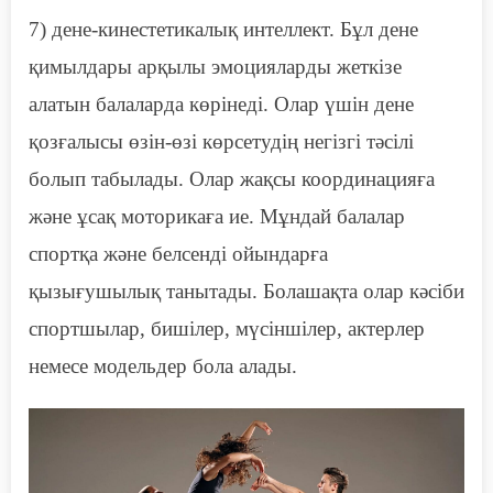
7) дене-кинестетикалық интеллект. Бұл дене
қимылдары арқылы эмоцияларды жеткізе
алатын балаларда көрінеді. Олар үшін дене
қозғалысы
өзін-өзі көрсетудің негізгі тәсілі
болып табылады. Олар жақсы
координацияға
және ұсақ моторикаға ие. Мұндай балалар
спортқа және белсенді ойындарға
қызығушылық танытады. Болашақта олар кәсіби
спортшылар, бишілер, мүсіншілер, актерлер
немесе модельдер бола алады.