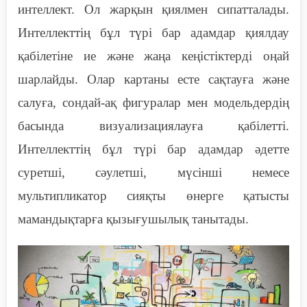
интеллект. Ол жарқын қиялмен сипатталады.
Интеллекттің бұл түрі бар адамдар қиялдау
қабілетіне ие және жаңа кеңістіктерді оңай
шарлайды. Олар картаны есте сақтауға және
салуға, сондай-ақ фигуралар мен модельдердің
басында визуализациялауға қабілетті.
Интеллекттің бұл түрі бар адамдар әдетте
суретші, сәулетші, мүсінші немесе
мультипликатор сияқты өнерге қатысты
мамандықтарға қызығушылық танытады.