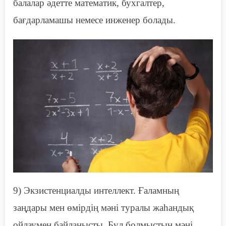
балалар әдетте математик, бухгалтер,
бағдарламашы немесе инженер болады.
9)
Э
кзистенциалды интеллект. Ғаламның
заңдары мен өмірдің мәні туралы жаһандық
ойлаумен байланысты. Бұл болмыстың мәні