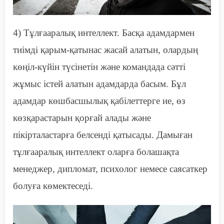
4)
Т
ұлғааралық интеллект. Басқа адамдармен
тиімді қарым-қатынас жасай алатын, олардың
көңіл-күйін түсінетін және командада сәтті
жұмыс істей алатын адамдарда басым. Бұл
адамдар көшбасшылық қабілеттерге ие, өз
көзқарастарын қорғай алады және
пікірталастарға белсенді қатысады. Дамыған
тұлғааралық интеллект оларға болашақта
менеджер, дипломат, психолог немесе саясаткер
болуға көмектеседі.