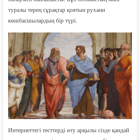
туралы терең сұрақтар қоятын рухани
көшбасшылардың бір түрі.
Интернеттегі
тесттерді
өту арқылы сізде қандай