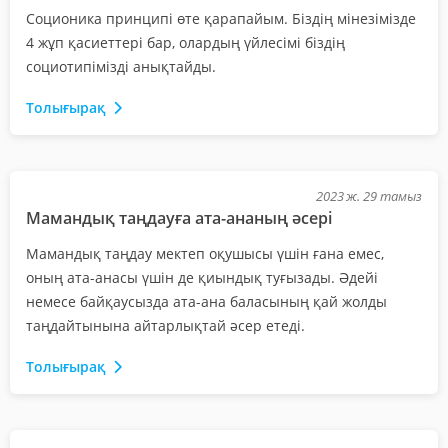
Соционика принципі өте қарапайым. Біздің мінезімізде
4 жұп қасиеттері бар, олардың үйлесімі біздің
социотипімізді анықтайды.
Толығырақ
2023 ж. 29 тамыз
Мамандық таңдауға ата-ананың әсері
Мамандық таңдау мектеп оқушысы үшін ғана емес,
оның ата-анасы үшін де қиындық туғызады. Әдейі
немесе байқаусызда ата-ана баласының қай жолды
таңдайтынына айтарлықтай әсер етеді.
Толығырақ