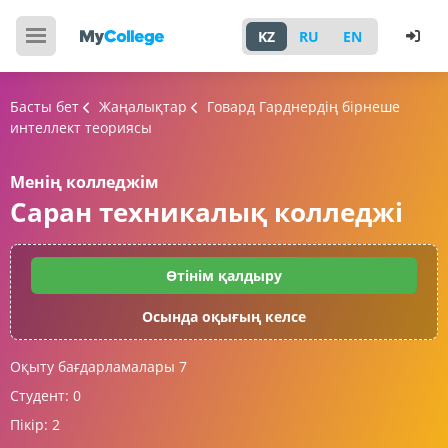
KZ
RU
EN
Басты бет
Жаңалықтар
Говард Гарднердің бірнеше
интеллект теориясы
Менің колледжім
Саран техникалық колледжі
Өтінім қалдыру
Осында оқығың келсе
Оқыту бағдарламалары
7
Студент:
0
Пікір:
2