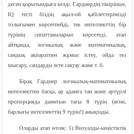
деген қорытындыға келді. Гарднердің пікірінше,
IQ тесті біздің ақыл-ой қабілеттерімізді
толығымен көрсетпейді, тек интеллекттің бір
түрінің сипаттамаларын көрсетеді, атап
айтқанда, логикалық және математикалық,
сандық ақпаратпен жұмыс істеу, ойда тез
шығару, сандарды есте сақтау және т. б.
Бірақ Гарднер логикалық-математикалық
интеллекттен басқа, әр адамға тән және әртүрлі
пропорцияда дамитын тағы 8 түрін (яғни,
барлығы интеллекттің 9 түрін!) анықтады.
Оларды атап өтсек
:
1)
В
изуалды-кеңістіктік