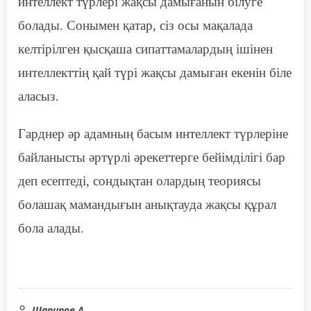
интеллект түрлері
жақсы
дамығанын білуге
болады. Сонымен қатар, сіз осы мақалада
келтірілген қысқаша сипаттамалардың ішінен
интеллекттің қай түрі
жақсы
дамыған екенін біле
аласыз.
Гарднер әр адамның басым интеллект түрлеріне
байланысты әртүрлі әрекеттерге бейімділігі бар
деп есептеді, сондықтан олардың теориясы
болашақ мамандығын анықтауда жақсы құрал
бола алады.
Шарипов А.