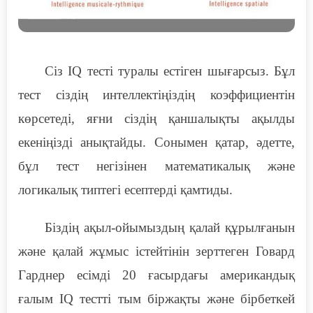
Сіз IQ тесті туралы естіген шығарсыз. Бұл
тест сіздің интеллектіңіздің коэффициентін
көрсетеді, яғни сіздің қаншалықты ақылды
екеніңізді анықтайды. Сонымен қатар, әдетте,
бұл тест негізінен математикалық және
логикалық типтегі есептерді қамтиды.
Біздің ақыл-ойымыздың қалай құрылғанын
және қалай жұмыс істейтінін зерттеген Говард
Гарднер есімді 20 ғасырдағы американдық
ғалым IQ тестті тым біржақты және бірбеткей